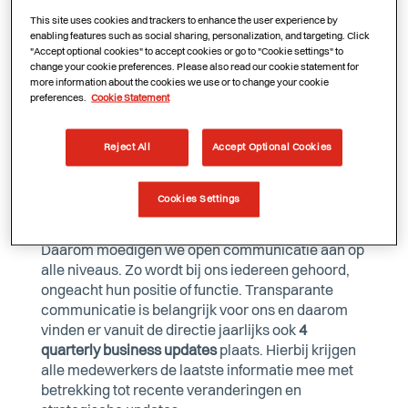
open
communicatie, evenementen, communities
This site uses cookies and trackers to enhance the user experience by
en onze Cheops Raad.
enabling features such as social sharing, personalization, and targeting. Click
"Accept optional cookies" to accept cookies or go to "Cookie settings" to
change your cookie preferences. Please also read our cookie statement for
more information about the cookies we use or to change your cookie
Bij Cheops kom je terecht in een community van
preferences.
Cookie Statement
gedreven en betrokken mensen. Ook al werken we
vanuit verschillende locaties, je kan steeds
Reject All
Accept Optional Cookies
terugvallen op je collega’s. We nemen de tijd om
samen successen te vieren.
Cookies Settings
We geloven in het creëren van een hechte band
tussen onze medewerkers en de organisatie.
Daarom moedigen we open communicatie aan op
alle niveaus. Zo wordt bij ons iedereen gehoord,
ongeacht hun positie of functie. Transparante
communicatie is belangrijk voor ons en daarom
vinden er vanuit de directie jaarlijks ook
4
quarterly business updates
plaats. Hierbij krijgen
alle medewerkers de laatste informatie mee met
betrekking tot recente veranderingen en