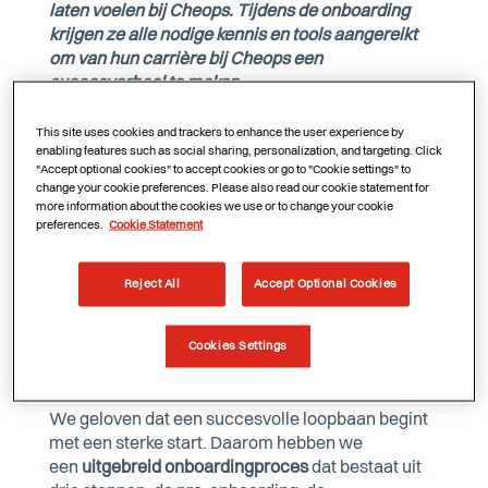
laten voelen bij Cheops. Tijdens de onboarding
krijgen ze alle nodige kennis en tools aangereikt
om van hun carrière bij Cheops een
succesverhaal te maken.
This site uses cookies and trackers to enhance the user experience by
enabling features such as social sharing, personalization, and targeting. Click
Bij Cheops hechten we niet alleen belang aan de
"Accept optional cookies" to accept cookies or go to "Cookie settings" to
functiegerichte competenties, maar kijken we ook
change your cookie preferences. Please also read our cookie statement for
more information about the cookies we use or to change your cookie
naar de persoonlijke match en cultuurfit. We
preferences.
Cookie Statement
vinden de persoonlijkheid van medewerkers en of
ze het ‘
Cheops DNA
’ bezitten nét zo belangrijk.
Iemand met het Cheops DNA is gedreven,
Reject All
Accept Optional Cookies
betrouwbaar, communicatief, heeft goesting, is
pragmatisch & flexibel.
We werven graag mensen
Cookies Settings
aan die onze mindset delen en deel kunnen
uitmaken van onze Talent Factory.
We geloven dat een succesvolle loopbaan begint
met een sterke start. Daarom hebben we
een
uitgebreid onboardingproces
dat bestaat uit